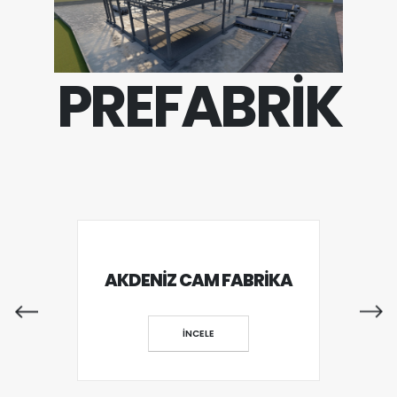
PREFABRİK
TESİ
AKDENİZ CAM FABRİKA
AL
İNCELE