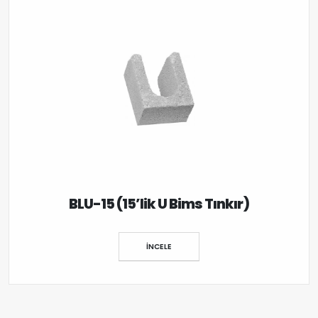
BLU-15 (15’lik U Bims Tınkır)
İNCELE