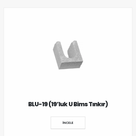
BLU-19 (19’luk U Bims Tınkır)
İNCELE