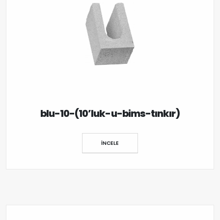
blu-10-(10’luk-u-bims-tınkır)
İNCELE