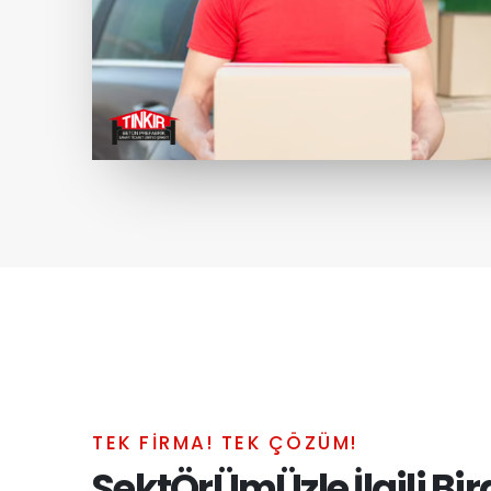
TEK FİRMA! TEK ÇÖZÜM!
SektÖrÜmÜzle İlgili Bi