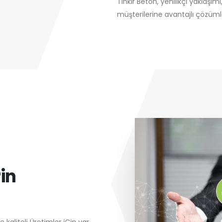
Tınkır Beton, yenilikçi yaklaşımı,
müşterilerine avantajlı çözü
in
kaliteli Üretimler iÇin var