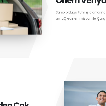
Önem Veriyo
Sahip olduğu tÜm iş alanlarında
amaÇ edinen misyon ile Çalışıy
rden Çok