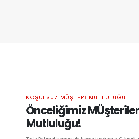
KOŞULSUZ MÜŞTERİ MUTLULUĞU
Önceliğimiz MÜşteriler
Mutluluğu!
Tınkır BetongÜvencesiyle hizmet veriyoruz. GÜvenli ve 