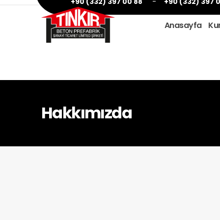
+90 (332) 397 00 88
-
+90 (332) 397 
Anasayfa
Ku
Hakkımızda