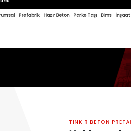
00 90
rumsal
Prefabrik
Hazır Beton
Parke Taşı
Bims
İnşaat
TINKIR BETON PREFA