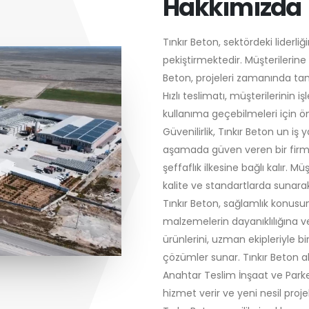
Hakkımızda
Tınkır Beton, sektördeki liderliği
pekiştirmektedir. Müşterilerine
Beton, projeleri zamanında ta
Hızlı teslimatı, müşterilerinin 
kullanıma geçebilmeleri için ö
Güvenilirlik, Tınkır Beton un iş 
aşamada güven veren bir firma 
şeffaflık ilkesine bağlı kalır. 
kalite ve standartlarda sunarak g
Tınkır Beton, sağlamlık konusu
malzemelerin dayanıklılığına 
ürünlerini, uzman ekipleriyle b
çözümler sunar. Tınkır Beton al
Anahtar Teslim İnşaat ve Parke
hizmet verir ve yeni nesil proje