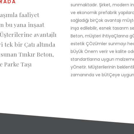
ARADA
sunmaktadır. Şirket, modern inşaa
ve ekonomik prefabrik yapılara 
aşımla faaliyet
sağladığı birÇok avantajı mÜşte
n bu yana inşaat
inşa edilebilir, esnek tasarım se
Üşterilerine avantajlı
Beton, mÜşteri ihtiyaÇlarına gÖr
 tek bir Çatı altında
estetik ÇÖzÜmler sunmayı hed
bÜyÜk Önem verir ve kalite odak
a sunan Tınkır Beton,
standartlarına uygun malzemele
e Parke Taşı
yÖnetir. MÜşterilerinin beklent
zamanında ve bÜtÇeye uygun b