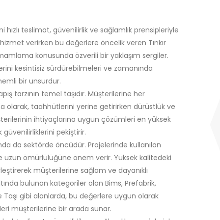
ni hızlı teslimat, güvenilirlik ve sağlamlık prensipleriyle
 hizmet verirken bu değerlere öncelik veren Tınkır
mamlama konusunda özverili bir yaklaşım sergiler.
işlerini kesintisiz sürdürebilmeleri ve zamanında
nemli bir unsurdur.
yapış tarzının temel taşıdır. Müşterilerine her
olarak, taahhütlerini yerine getirirken dürüstlük ve
Müşterilerinin ihtiyaçlarına uygun çözümleri en yüksek
üvenilirliklerini pekiştirir.
nda da sektörde öncüdür. Projelerinde kullanılan
ve uzun ömürlülüğüne önem verir. Yüksek kalitedeki
irleştirerek müşterilerine sağlam ve dayanıklı
tında bulunan kategoriler olan Bims, Prefabrik,
 Taşı gibi alanlarda, bu değerlere uygun olarak
leri müşterilerine bir arada sunar.