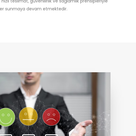
 hızlı teslimat, güvenilirlik ve sağlamlık prensipleriyle
mler sunmaya devam etmektedir.