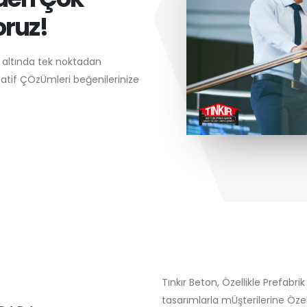
oruz!
ı altında tek noktadan
rnatif ÇÖzÜmleri beğenilerinize
Tınkır Beton, Özellikle Prefabr
tasarımlarla mÜşterilerine Özell