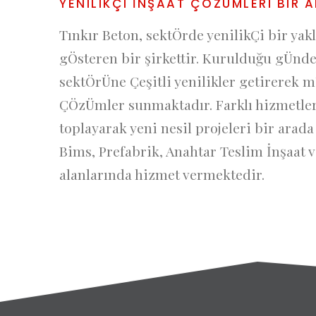
YENILIKÇI İNŞAAT ÇÖZÜMLERI BIR 
Tınkır Beton, sektÖrde yenilikÇi bir yakl
gÖsteren bir şirkettir. Kurulduğu gÜnde
sektÖrÜne Çeşitli yenilikler getirerek m
ÇÖzÜmler sunmaktadır. Farklı hizmetleri
toplayarak yeni nesil projeleri bir arad
Bims, Prefabrik, Anahtar Teslim İnşaat v
alanlarında hizmet vermektedir.